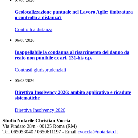
07/08/2026
Geolocalizzazione puntuale nel Lavoro Agile: timbratura
o controllo a distanza?
Controlli a distanza
06/08/2026
Inappellabile la condanna al risarcimento del danno da
reato non punibile ex art. 131-bis c.p.
Contrasti giurisprudenziali
05/08/2026
Direttiva Insolvency 2026: ambito applicativo e ricadute
sistematiche
Direttiva Insolvency 2026
Studio Notarile Christian Voccia
Via Pindaro 28/n - 00125 Roma (RM)
Tel. 065053040 / 0650611197 - Email
cvoccia@notariato.it