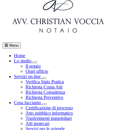
Menu
Home
Lo studio
Visualizza menù di secondo livello
Il notaio
Orari ufficio
Servizi on-line
Visualizza menù di secondo livello
Verifica Stato Pratica
Richiesta Copia Atti
Richiesta Consulenza
Richiesta Preventivo
Cosa facciamo
Visualizza menù di secondo livello
Certificazione di processo
Atto pubblico informatico
Trasferimenti immobiliari
Atti ipotecari
Servizi per le aziende