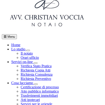
Menu
Home
Lo studio
Visualizza menù di secondo livello
Il notaio
Orari ufficio
Servizi on-line
Visualizza menù di secondo livello
Verifica Stato Pratica
Richiesta Copia Atti
Richiesta Consulenza
Richiesta Preventivo
Cosa facciamo
Visualizza menù di secondo livello
Certificazione di processo
Atto pubblico informatico
Trasferimenti immobiliari
Atti ipotecari
Servizi per le aziende